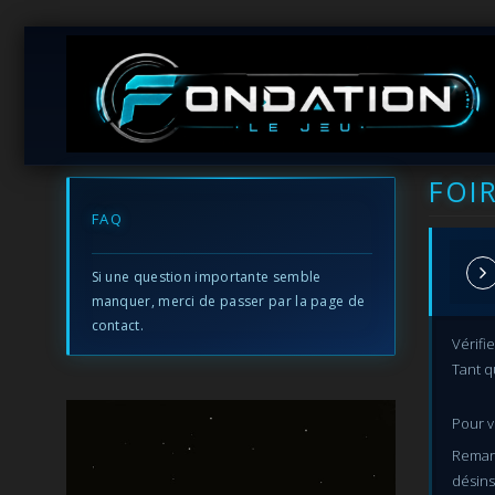
FOI
FAQ
Si une question importante semble
manquer, merci de passer par la page de
contact.
Vérifi
Tant q
Pour v
Remarq
désins